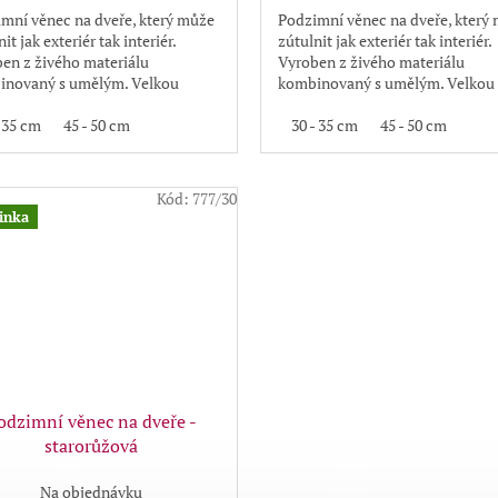
mní věnec na dveře, který může
Podzimní věnec na dveře, který
it jak exteriér tak interiér.
zútulnit jak exteriér tak interiér.
en z živého materiálu
Vyroben z živého materiálu
inovaný s umělým. Velkou
kombinovaný s umělým. Velkou
ou je, že věnec neopadává
výhodou je, že věnec neopadává
- 35 cm
45 - 50 cm
30 - 35 cm
45 - 50 cm
Kód:
777/30
inka
odzimní věnec na dveře -
starorůžová
Na objednávku