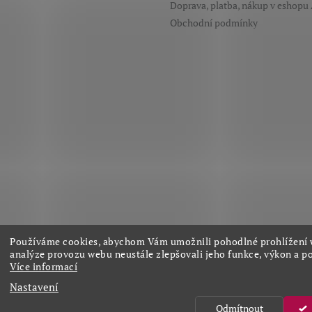
r
Doprava, platba, nákup v eshopu
v
Obchodní podmínky
k
y
v
ý
p
i
s
u
Používáme cookies, abychom Vám umožnili pohodlné prohlížení 
Sledovat na Instagramu
analýze provozu webu neustále zlepšovali jeho funkce, výkon a po
Více informací
Nastavení
Odmítnout