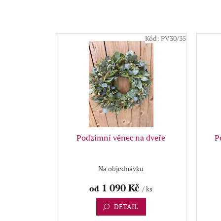
n
í
p
V
r
Kód:
PV30/35
ý
o
p
d
i
u
s
k
p
t
r
ů
o
d
u
Podzimní věnec na dveře
P
k
t
ů
Na objednávku
1 090 Kč
od
/ ks
DETAIL