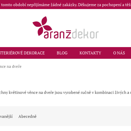
 V tomto období nepřijímáme žádné zakázky. Děkujeme za pochopení a těším
NTERIÉROVÉ DEKORACE
BLOG
KONTAKTY
O NÁS
nce na dveře
Všechny květinové věnce na dveře jsou vyrobené ručně v kombinaci živých a
vanější
Abecedně