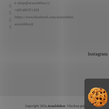
e-shop
@
aranzdekor.cz
í
+420 608 071 858
https://www.facebook.com/aranzdekor
aranzdekorji
Instagram
Copyright 2026
Aranždekor
. Všechna práva vyhrazena.