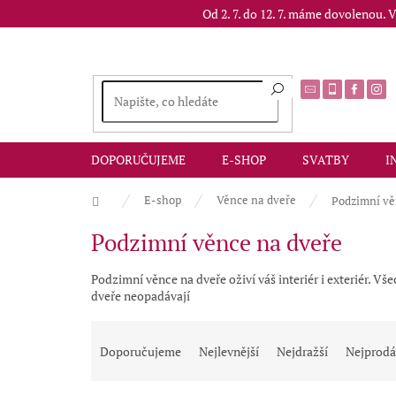
Přejít
Od 2. 7. do 12. 7. máme dovolenou.
na
obsah
DOPORUČUJEME
E-SHOP
SVATBY
I
Domů
E-shop
Věnce na dveře
Podzimní vě
Podzimní věnce na dveře
Podzimní věnce na dveře oživí váš interiér i exteriér. 
dveře neopadávají
Ř
a
Doporučujeme
Nejlevnější
Nejdražší
Nejprodá
z
e