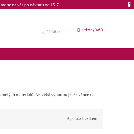
e se na vás po návratu od 13. 7.
NÁKUPNÍ
Prázdný košík
Přihlášení
KOŠÍK
 umělých materiálů. Největší výhodou je, že věnce na
6
položek celkem