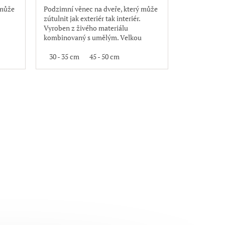
 může
Podzimní věnec na dveře, který může
zútulnit jak exteriér tak interiér.
Vyroben z živého materiálu
kombinovaný s umělým. Velkou
výhodou je, že věnec neopadává
30 - 35 cm
45 - 50 cm