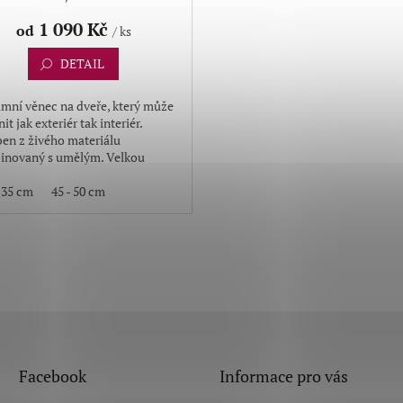
1 090 Kč
od
/ ks
DETAIL
mní věnec na dveře, který může
it jak exteriér tak interiér.
en z živého materiálu
inovaný s umělým. Velkou
ou je, že věnec neopadává
- 35 cm
45 - 50 cm
O
v
l
á
d
a
c
í
Facebook
Informace pro vás
p