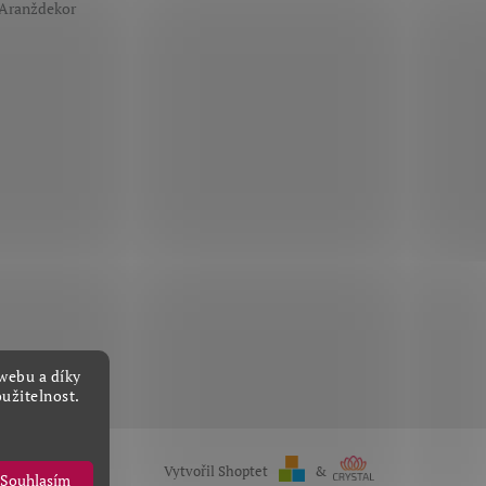
 Aranždekor
webu a díky
užitelnost.
Vytvořil Shoptet
&
Souhlasím