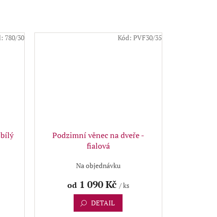
d:
780/30
Kód:
PVF30/35
bílý
Podzimní věnec na dveře -
fialová
Na objednávku
1 090 Kč
od
/ ks
DETAIL