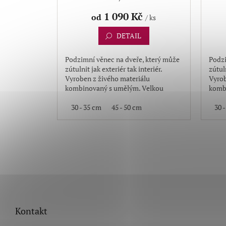
1 090 Kč
od
/ ks
DETAIL
Podzimní věnec na dveře, který může
Podzi
zútulnit jak exteriér tak interiér.
zútuln
Vyroben z živého materiálu
Vyrob
kombinovaný s umělým. Velkou
komb
výhodou je, že věnec neopadává
výhod
30 - 35 cm
45 - 50 cm
30 
Z
á
p
Kontakt
a
t