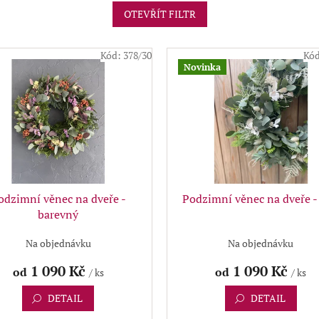
OTEVŘÍT FILTR
Kód:
378/30
Kó
Novinka
odzimní věnec na dveře -
Podzimní věnec na dveře - 
barevný
Na objednávku
Na objednávku
1 090 Kč
1 090 Kč
od
od
/ ks
/ ks
DETAIL
DETAIL