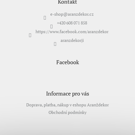
p
Kontakt
í
a
p
t
e-shop
@
aranzdekor.cz
r
í
v
+420 608 071 858
k
https://www.facebook.com/aranzdekor
y
v
aranzdekorji
ý
p
i
s
Facebook
u
Informace pro vás
Doprava, platba, nákup v eshopu Aranždekor
Obchodní podmínky