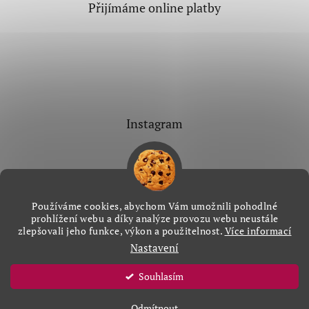
Přijímáme online platby
Instagram
Používáme cookies, abychom Vám umožnili pohodlné
Sledovat na Instagramu
prohlížení webu a díky analýze provozu webu neustále
zlepšovali jeho funkce, výkon a použitelnost.
Více informací
Nastavení
Vytvořil Shoptet
&
Souhlasím
Copyright 2026
Aranždekor
. Všechna práva vyhrazena.
Odmítnout