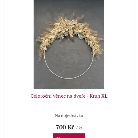
ý
Přihlášení
u
p
k
i
t
s
ů
p
r
o
d
u
k
t
ů
Celoroční věnec na dveře - Kruh XL
Na objednávku
700 Kč
/ ks