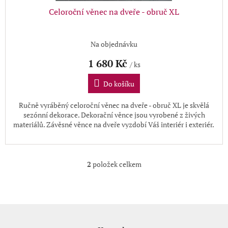
Celoroční věnec na dveře - obruč XL
Na objednávku
1 680 Kč
/ ks
Do košíku
Ručně vyráběný celoroční věnec na dveře - obruč XL
je skvělá
sezónní dekorace. Dekorační věnce jsou vyrobené z živých
materiálů. Závěsné věnce na dveře vyzdobí Váš interiér i exteriér.
2
položek celkem
O
v
l
á
d
Z
a
á
c