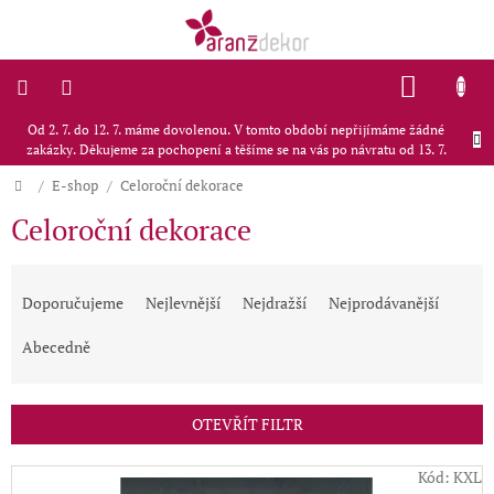
Přejít
na
obsah
NÁKU
KOŠÍK
Od 2. 7. do 12. 7. máme dovolenou. V tomto období nepřijímáme žádné
Doporučujeme
zakázky. Děkujeme za pochopení a těšíme se na vás po návratu od 13. 7.
E-
Domů
/
E-shop
/
Celoroční dekorace
shop
Celoroční dekorace
Svatby
Ř
a
Interiérové
Doporučujeme
Nejlevnější
Nejdražší
Nejprodávanější
dekorace
z
e
Abecedně
Blog
n
í
Kontakty
p
OTEVŘÍT FILTR
r
O
nás
o
V
Kód:
KXL
d