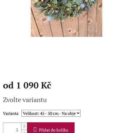
Přihlášení
od
1 090 Kč
Měrná
Zvolte variantu
cena:
Varianta
Přidat do košíku