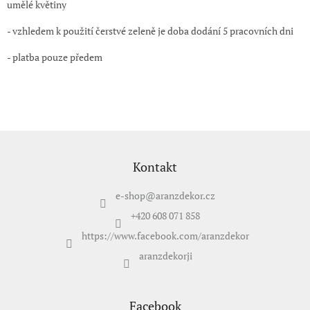
umělé květiny
- vzhledem k použití čerstvé zeleně je doba dodání 5 pracovních dni
- platba pouze předem
Z
á
p
Kontakt
a
t
e-shop
@
aranzdekor.cz
í
+420 608 071 858
https://www.facebook.com/aranzdekor
aranzdekorji
Facebook