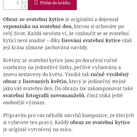
Přidat do košíku
Obraz ze svatební kytice
je originální a dojemná
vzpomínka na svatební den
, kterou si uchováte po
celý život. Každá nevěsta ví, že rozloučit se se svatební
kyticí není snadné – díky
lisování svatební kytice
však
její krása zůstane zachována navždy.
Květiny ze svatební kytice jsou po doručení ručně
rozebrány na jednotlivé lístky, pečlivě vylisovány a
znovu sestaveny do květu. Vzniká tak
ručně vyráběný
obraz z lisovaných květin
, který je jedinečný stejně
jako váš svatební den. Do obrazu lze zakomponovat také
svatební fotografii novomanželů
, čímž získá ještě
osobnější význam.
Připravím pro vás několik návrhů kompozice, ze kterých
si vyberete ten pravý. Každý
obraz ze svatební kytice
je originál vytvořený na míru.