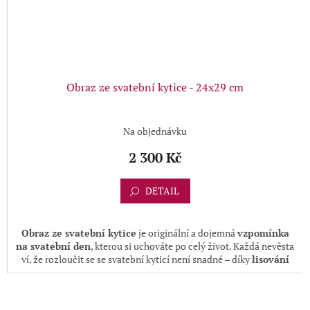
Obraz ze svatební kytice - 24x29 cm
Na objednávku
2 300 Kč
DETAIL
Obraz ze svatební kytice
je originální a dojemná
vzpomínka
na svatební den
, kterou si uchováte po celý život. Každá nevěsta
ví, že rozloučit se se svatební kyticí není snadné – díky
lisování
svatební kytice
však její krása zůstane zachována navždy.
Květiny ze svatební kytice jsou po doručení ručně rozebrány na