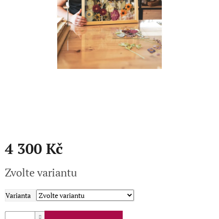
Přihlášení
4 300 Kč
Měrná
Zvolte variantu
cena:
Varianta