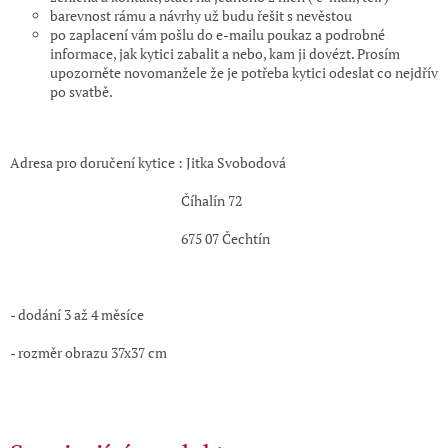
barevnost rámu a návrhy už budu řešit s nevěstou
po zaplacení vám pošlu do e-mailu poukaz a podrobné
informace, jak kytici zabalit a nebo, kam ji dovézt. Prosím
upozorněte novomanžele že je potřeba kytici odeslat co nejdřív
po svatbě.
Adresa pro doručení kytice : Jitka Svobodová
Číhalín 72
675 07 Čechtín
- dodání 3 až 4 měsíce
- rozměr obrazu 37x37 cm