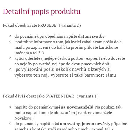
Detailní popis produktu
Pokud objednáváte PRO SEBE ( varianta 2 )
do poznámek při objednání napište
datum svatby
podrobné informace o tom, jak kytici zabalit vám pošlu do e-
mailu po zaplacení ( do balíčku prosím přiložte kartičku se
jménem a tel.č. )
kytici odešlete ( nejlépe českou poštou - expres ) nebo dovezte
co nejdřív po svatbě. nejlépe do dvou pracovních dnů.
po vylisování pošlu několik návrhů z kterých si
vyberete ten nej, vyberete si také barevnost rámu
Pokud dáváš obraz jako SVATEBNÍ DAR ( varianta 1 )
napište do poznámky
jména novomanželů
. Na poukaz, tak
mohu napsat komu je obraz určen ( např. novomanželé
Novákovi )
do poznámky napište
datum svatby, jméno nevěsty
případně
ženicha a kontakt, stačí na jednoho z nich ( e-mail, tel. )