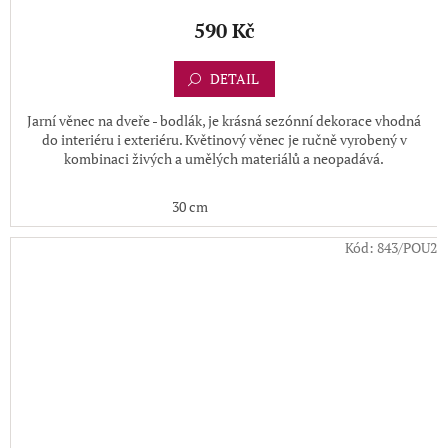
590 Kč
DETAIL
Jarní věnec na dveře - bodlák, je krásná sezónní dekorace vhodná
do interiéru i exteriéru. Květinový věnec je ručně vyrobený v
kombinaci živých a umělých materiálů a neopadává.
30 cm
Kód:
843/POU2