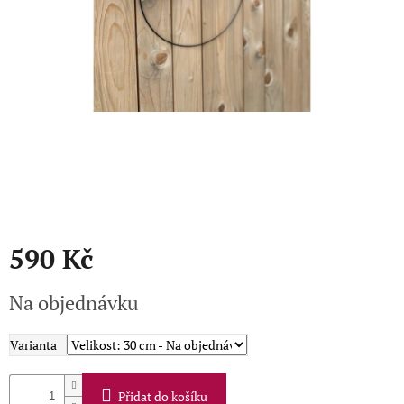
Přihlášení
590 Kč
Měrná
Na objednávku
cena:
Varianta
Přidat do košíku