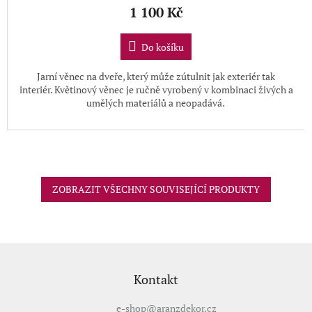
1 100 Kč
Do košíku
Jarní věnec na dveře, který může zútulnit jak exteriér tak
interiér.
Květinový věnec je ručně vyrobený v kombinaci živých a
umělých materiálů a neopadává.
ZOBRAZIT VŠECHNY SOUVISEJÍCÍ PRODUKTY
Z
á
p
Kontakt
a
t
e-shop
@
aranzdekor.cz