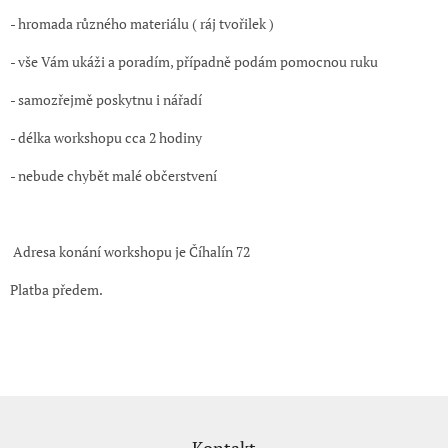
- hromada různého materiálu ( ráj tvořilek )
- vše Vám ukáži a poradím, případně podám pomocnou ruku
- samozřejmě poskytnu i nářadí
- délka workshopu cca 2 hodiny
- nebude chybět malé občerstvení
Adresa konání workshopu je Číhalín 72
Platba předem.
Z
á
Kontakt