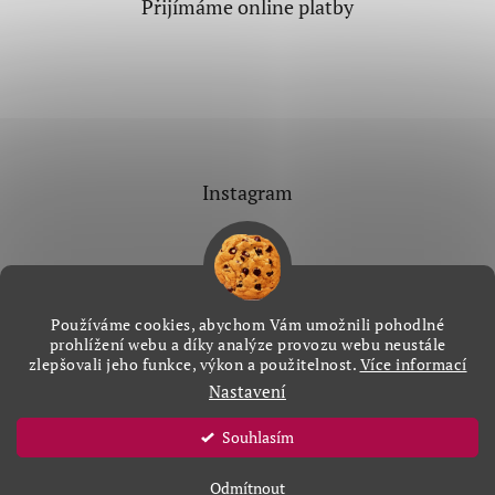
Přijímáme online platby
Instagram
Používáme cookies, abychom Vám umožnili pohodlné
Sledovat na Instagramu
prohlížení webu a díky analýze provozu webu neustále
zlepšovali jeho funkce, výkon a použitelnost.
Více informací
Nastavení
Vytvořil Shoptet
&
Souhlasím
Copyright 2026
Aranždekor
. Všechna práva vyhrazena.
Odmítnout