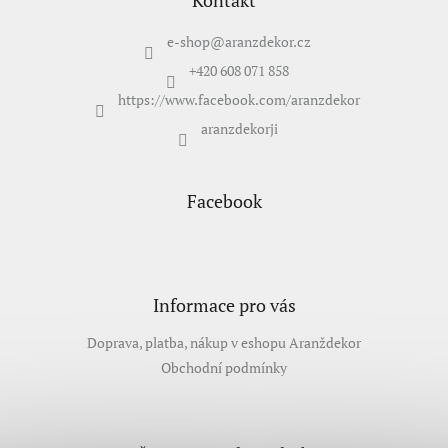
p
a
t
e-shop
@
aranzdekor.cz
í
+420 608 071 858
https://www.facebook.com/aranzdekor
aranzdekorji
Facebook
Informace pro vás
Doprava, platba, nákup v eshopu Aranždekor
Obchodní podmínky