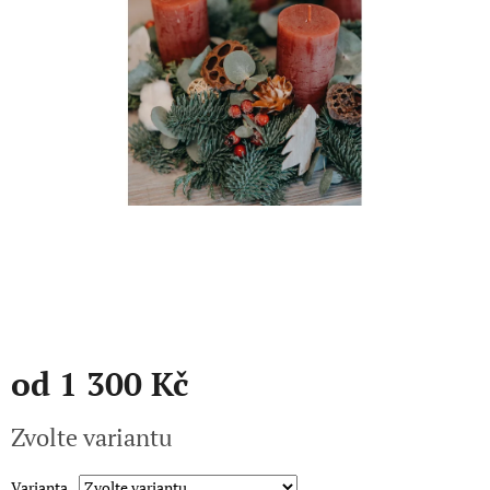
Přihlášení
od
1 300 Kč
Měrná
Zvolte variantu
cena:
Varianta