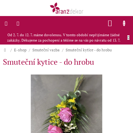
Přejít
na
obsah
NÁKU
KOŠÍK
Od 2. 7. do 12. 7. máme dovolenou. V tomto období nepřijímáme žádné
Doporučujeme
zakázky. Děkujeme za pochopení a těšíme se na vás po návratu od 13. 7.
E-
Domů
/
E-shop
/
Smuteční vazba
/
Smuteční kytice - do hrobu
shop
Smuteční kytice - do hrobu
Svatby
Interiérové
dekorace
Blog
Kontakty
O
nás