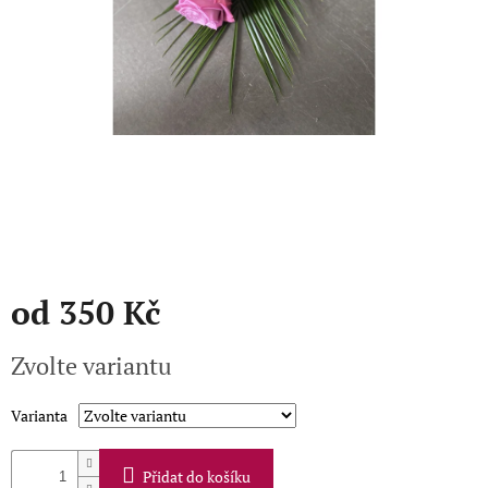
Přihlášení
od
350 Kč
Měrná
Zvolte variantu
cena:
Varianta
Přidat do košíku