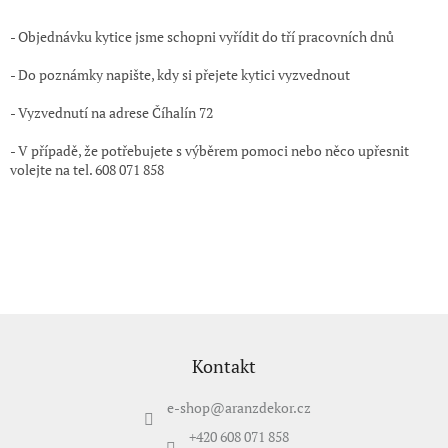
- Objednávku kytice jsme schopni vyřídit do tří pracovních dnů
- Do poznámky napište, kdy si přejete kytici vyzvednout
- Vyzvednutí na adrese Číhalín 72
- V případě, že potřebujete s výběrem pomoci nebo něco upřesnit
volejte na tel. 608 071 858
Z
á
p
Kontakt
a
t
e-shop
@
aranzdekor.cz
í
+420 608 071 858