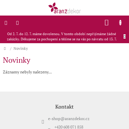
Přejít
na
obsah
NÁKU
KOŠÍK
Od 2. 7. do 12. 7. máme dovolenou. V tomto období nepřijímáme žádné
Doporučujeme
zakázky. Děkujeme za pochopení a těšíme se na vás po návratu od 13. 7.
E-
Domů
/
Novinky
shop
Novinky
Svatby
Záznamy nebyly nalezeny...
Interiérové
dekorace
Z
Blog
á
Kontakty
p
Kontakt
a
O
t
e-shop
@
aranzdekor.cz
nás
í
+420 608 071 858